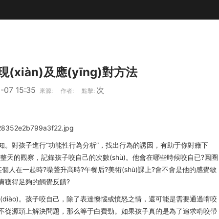
xiàn)及應(yīng)對方法
-07 15:35
次
來源:
作者:
點擊:
。對孩子進行“功能性行為分析”，找出行為的誘因，有助于你對癥下
進行一整天的觀察，記錄孩子咬自己的次數(shù)。他會在哪些時候咬自已?圓圈
?與某個人在一起時?噪聲升高時?午餐后?美術(shù)課上?會不會是他的感覺敏
能從皮膚獲得足夠的觸覺反饋?
o)。孩子咬自己，除了表達懊惱或憤怒之情，還可能是需要通過啃咬
不從源頭上解決問題，那么等于白費勁。如果孩子真的是為了追求啃咬帶