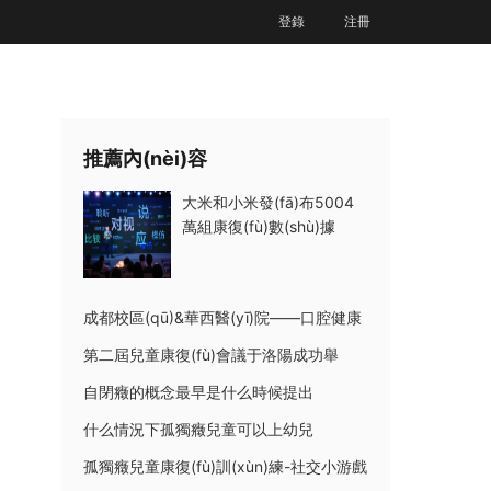
登錄
注冊
推薦內(nèi)容
大米和小米發(fā)布5004
萬組康復(fù)數(shù)據
(jù)，
成都校區(qū)&華西醫(yī)院——口腔健康
第二屆兒童康復(fù)會議于洛陽成功舉
自閉癥的概念最早是什么時候提出
什么情況下孤獨癥兒童可以上幼兒
孤獨癥兒童康復(fù)訓(xùn)練-社交小游戲