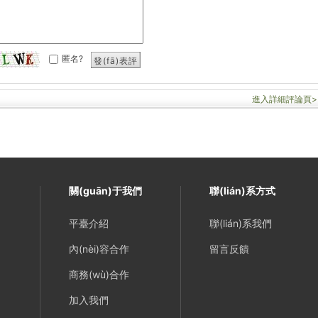
匿名?
發(fā)表評
論
進入詳細評論頁>
關(guān)于我們
聯(lián)系方式
平臺介紹
聯(lián)系我們
內(nèi)容合作
留言反饋
商務(wù)合作
加入我們