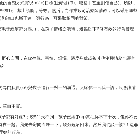
方式實現(xiàn)目標(扯頭發(fā)、咬指甲甚至割傷自己)。所以，
、穿長袖衣服、戴上護腕，等等。然后，向作業(yè)治療師請教，可以采用哪些
和袖口也屬于這一類行為，可采取相同的對策。
，有助于緩解部分壓力，在孩子情緒崩潰時，遵循以下6條有效的行為管理
心自問，在你生氣、害怕、煩惱、過度焦慮或被其他消極情緒包裹的
嗎?
個人將專門負責(zé)與孩子進行一對一的溝通。大家你一言我一語，只會讓情
，華而不實。
處?；蛟S半天不到，孩子已經(jīng)惹毛你不下十次，但你不要
，沒法和你待在一起。我先去房間冷靜一下，幾分鐘后回來。然后我們談一談?！边@
理她的行為。