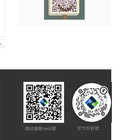
當他忽然看見媽媽，就重新擺出摔
詳情
孩子智力低下應(yīng)該怎么辦？
智力低下就是小兒的IQ低于70，智商在
50~70之間，就是輕度的智力低下。小兒
動作會相對正常的，小孩粗暴，語言發
(fā)育也比較遲緩，分析問題的能力會比
>
較差，但是通過教育可以使它適應(yīng)
詳情
自閉癥兒童在三歲前會出現(xiàn)哪些特征
少兒的自閉癥是現(xiàn)代社會中發(fā)病
率越來越高、越來越為人所注重的一種由
大腦、神經(jīng)以及基因的病變所引起的
綜合癥。癥狀主要體現(xiàn)為社會往來
和言語往來妨礙，以及愛好和行為的異常
詳情
自閉癥的發(fā)病特征是什么—下一篇:弱視和近視的
兒童自閉癥，也稱為孤獨癥，是一種嚴重
的發(fā)育障礙。 男女之間該疾病的發(fā)
病率存在顯著差異，在我國，男女發(fā)
病率的比例為6-9：1
官方抖音號
詳情
微信服務(wù)號
自閉癥怎樣治療效果好