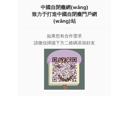
中國自閉癥網(wǎng)
詳情
自閉癥有哪些典型癥狀？—下一篇:自閉癥應該如
致力于打造中國自閉癥門戶網
(wǎng)站
兒童往往以僵化和僵化的方式應對日常生
活，他們對非生物體具有持久的依戀，但
對生物體卻缺乏興趣。 孩子們經(jīng)?？
如果您有合作需求
奁苊馀c父母目光接觸。
請微信掃描下方二維碼添加好友
詳情
兒童自閉癥的原因是什么?—下一篇：抑郁癥的癥
自從1942年凱納醫(yī)生給自閉癥定名之
后，醫(yī)學上給它定義是自閉癥譜系障
礙，簡稱叫ASD，它是一種嚴重的發(fā)
育障礙，可以引起嚴重的社交、溝通和行
為的障礙。
詳情
真假自閉癥孩子有什么區(qū)別？—下一篇:生長發(fā)育
真自閉癥患兒和假自閉癥患兒應該區(qū)
分開。 從臨床上或在社區(qū)中，可以看
出有些孩子不擅長與人交流或害羞說話，
或者不喜歡與物體交流。 因此，首先要掌
握的是自閉癥本身的核心癥狀
詳情
自閉癥的表現(xiàn)和原因—下一篇:輕度弱智怎么辦