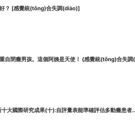
[感覺統(tǒng)合失調(diào)]
2021年多動癥最新十大國際研究成果(十):自評量表能