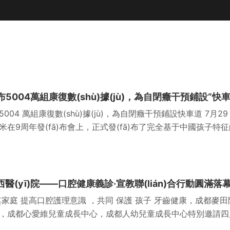
5004 萬組康復數(shù)據(jù)，為自閉癥干預鋪設快車道 7月29
米在9周年發(fā)布會上，正式發(fā)布了完全基于中國孩子特
ng)模型。該模型的搭建，
西醫(yī)院——口腔健康義診·宣教聯(lián)合行動圓滿落
家庭 提高口腔護理意識 ，共同 保護 孩子 牙齒健康，成都麥田
，成都心愛維兒童成長中心，成都人幼兒童成長中心特別邀請四