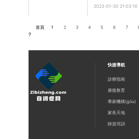
2023-01-30 21:03:16
首頁
1
2
3
4
5
6
7
?
快捷導航
診療指南
康復教育
專家機構(gòu)
家長天地
師資培訓