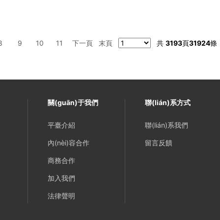
8
9
10
11
下一頁
末頁
共
3193
頁
31924
條
關(guān)于我們
聯(lián)系方式
平臺介紹
聯(lián)系我們
內(nèi)容合作
留言反饋
商務合作
加入我們
法律聲明