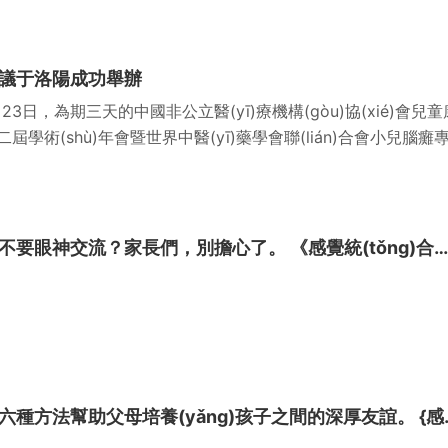
議于洛陽成功舉辦
月23日，為期三天的中國非公立醫(yī)療機構(gòu)協(xié)會兒童
二屆學術(shù)年會暨世界中醫(yī)藥學會聯(lián)合會小兒腦癱
進展論壇暨兒童康復合作發(fā)展聯(lián)盟2
家教日記。小孩子不要眼神交流？家長們，別擔心了。 《感覺統(tǒng)合失調(diào)》
家里有兩個寶寶，六種方法幫助