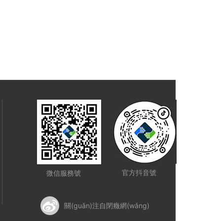
官方抖音號
微信服務號
關(guān)注自閉癥網(wǎng)