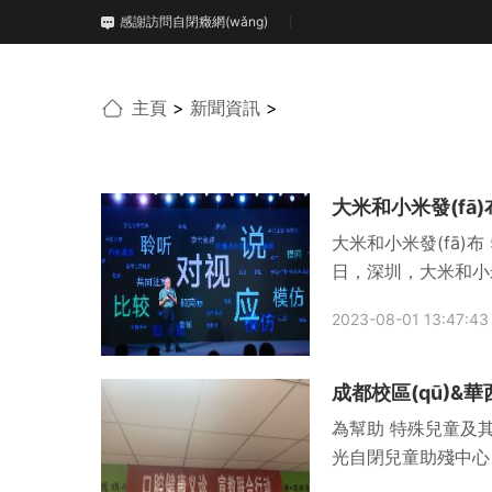
感謝訪問自閉癥網(wǎng)
主頁
>
新聞資訊
>
大米和小米發(fā)布 
日，深圳，大米和小
自閉癥康復系統(tǒ
2023-08-01 13:47:43
成都校區(qū)&華
為幫助 特殊兒童及其
光自閉兒童助殘中心
大學華西口