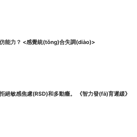
力？ <感覺統(tǒng)合失調(diào)>
絕敏感焦慮(RSD)和多動癥。 《智力發(fā)育遲緩》