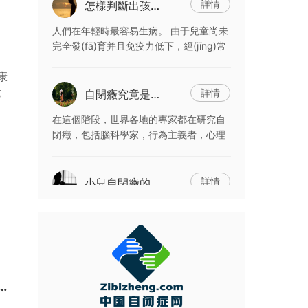
詳情
怎樣判斷出孩子是小兒多動癥?
人們在年輕時最容易生病。 由于兒童尚未
完全發(fā)育并且免疫力低下，經(jīng)常
會“尋找”許多疾病，但是有些疾病在早期
康
就不可見，但是一旦這些疾病的發(fā)展
將對兒童及其 可怕的是，它很難
詳情
專
自閉癥究竟是如何造成的？—遠視弱視是怎么回
在這個階段，世界各地的專家都在研究自
閉癥，包括腦科學家，行為主義者，心理
學家等等。 但是對于當前的診斷，由于自
閉癥的原因非常復雜并且仍然無法確定，
因此無法確定孩子是
詳情
小兒自閉癥的形成原因—下一篇:斜弱視的危害
有這么一群特殊的孩子，他們的角落里閃
著微弱的光芒。 在大多數(shù)情況下，
人們看不到他們的光。 他們太安靜太冷。
他們是患有自閉癥的孩子。 2007年12
月，聯(lián)合國大會決定將每年的
詳情
腦電波反饋訓練騙局，鄒小兵有話要說。 《自閉
父母培養(yǎng)孩子之間的深厚友誼。 {感覺統(tǒng)合失調(diào)