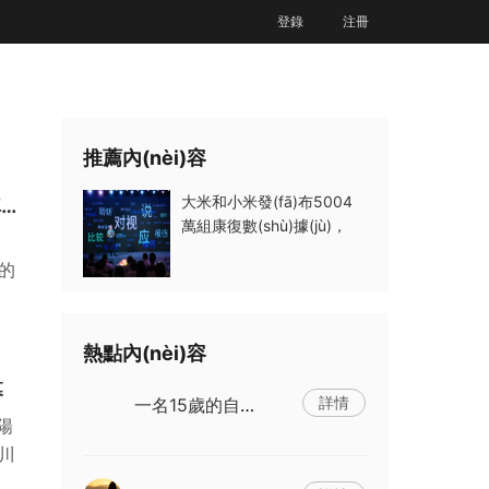
登錄
注冊
推薦內(nèi)容
大米和小米發(fā)布5004
大米和小米發(fā)布5004萬組康復數(shù)據(jù)，為自閉癥干預鋪設“快車道”
萬組康復數(shù)據(jù)，
征的
熱點內(nèi)容
幕
詳情
一名15歲的自閉癥男孩在與母親發(fā)生第一次肢體沖
陽
川