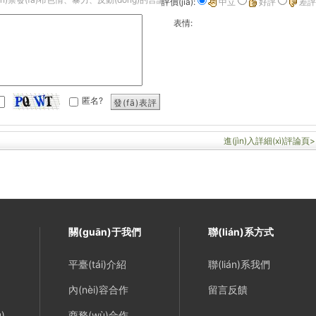
評價(jià):
中立
好評
差評
表情:
匿名?
發(fā)表評
論
進(jìn)入詳細(xì)評論頁>
關(guān)于我們
聯(lián)系方式
平臺(tái)介紹
聯(lián)系我們
內(nèi)容合作
留言反饋
)
商務(wù)合作