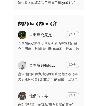
請查收！無語言孩子專屬干預(yù)訓(xùn)練
熱點(diǎn)內(nèi)容
詳情
自閉癥究竟是如何造成的？—遠(yuǎn)視弱視是怎么回
在這個(gè)階段，世界各地的專家都在研
究自閉癥，包括腦科學(xué)家，行為主義
者，心理學(xué)家等等。 但是對于當
(dāng)前的診斷，由于自閉癥的原因非常
復(fù)雜并且仍然無法確定，因此無法確
詳情
自閉癥與聽障的區(qū)別—下一篇:被害妄想癥怎么開
定孩子是
盡管他們因聽力受損而遭受語言障礙（喪
失表達(dá)自我的能力）的困擾，但他們
不會(huì)失去對積極觀察，理解和與外界
互動(dòng)的興趣。
詳情
他們的世界，其實(shí)很簡單
自閉癥兒童，被稱為“來自星星的孩子”。