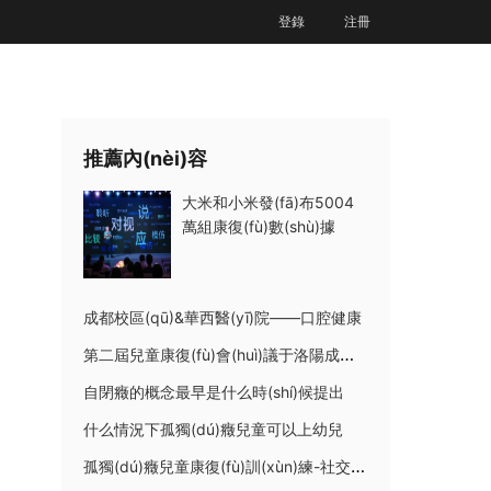
登錄
注冊
推薦內(nèi)容
大米和小米發(fā)布5004
萬組康復(fù)數(shù)據
(jù)，
成都校區(qū)&華西醫(yī)院——口腔健康
第二屆兒童康復(fù)會(huì)議于洛陽成功舉
自閉癥的概念最早是什么時(shí)候提出
什么情況下孤獨(dú)癥兒童可以上幼兒
孤獨(dú)癥兒童康復(fù)訓(xùn)練-社交小游戲