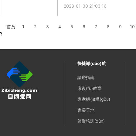
2023-01-30 21:03:16
首頁
1
2
3
4
5
6
7
8
9
10
?
快捷導(dǎo)航
診療指南
康復(fù)教育
專家機(jī)構(gòu)
家長天地
師資培訓(xùn)