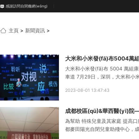
感謝訪問自閉癥網(wǎng)
主頁
>
新聞資訊
>
大米和小米發(fā)布 5004 萬組康復(f
車道 7月29日，深圳，大米和小米
孩子特征的自閉癥康復(fù)系統(tǒn
2023-08-01 13:47:43
成都校區(qū)&華西醫(yī)
為幫助 特殊兒童及其家庭 提高口腔護
都麥田陽光自閉兒童助殘中心，
邀請四川大學(xué)華西口