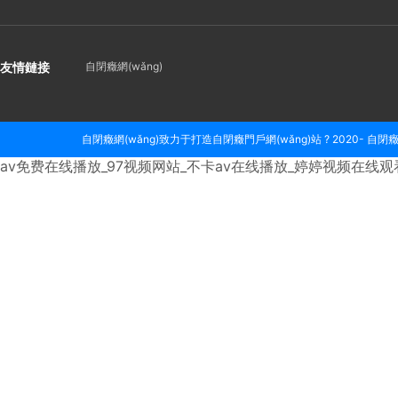
友情鏈接
自閉癥網(wǎng)
自閉癥網(wǎng)致力于打造自閉癥門戶網(wǎng)站 ? 2020- 自閉癥網
av免费在线播放_97视频网站_不卡av在线播放_婷婷视频在线观