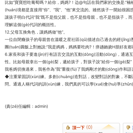
比如“寶寶想吃葡萄嗎？給你，媽媽?！边@句話在我們家的交換是:“楠楠
(huán)境都是直接用“你”、“我”、“他”來交流的。雖然孩子一開始很困
讓孩子明白代詞“我”既不是指父親，也不是指母親，也不是指孩子，而是
理解這個(gè)代詞的概括性。
12.父母互換角色，讓媽媽做“他”。
一位自閉癥孩子的母親曾在溫暖之星社區(qū)描述自己過去的經(jīng)歷。當
團(tuán)圓飯上對她說:“我是媽媽，媽媽要吃肉?！痹趫龅挠H朋好
6.家長和孩子要進(jìn)行有語言交流的互動(dòng)活動(dòng)，通
性。比如母親拿出一個(gè)梨，遞給孩子，對孩子說“給你一個
我爸媽切換過來，我爸作為“我”重復(fù)了我媽剛才的動(dòng)作和語言
◆注重鞏固訓(xùn)練。多創(chuàng)造對話，改變對話的對象
問。通過人稱代詞的訓(xùn)練，我們真的可以學(xué)會(huì)準(zhǔn)確
(責(zé)任編輯：admin)
(0)
頂一下