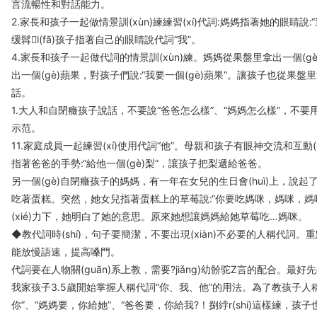
言流暢性和對話能力。
2.家長和孩子一起做情景訓(xùn)練練習(xí)代詞:媽媽指著她的眼睛說:“這是
缓髥l(fā)孩子指著自己的眼睛說代詞“我”。
4.家長和孩子一起做代詞的情景訓(xùn)練。媽媽從果盤里拿出一個(gè)梨
出一個(gè)蘋果，對孩子們說:“我要一個(gè)蘋果”。讓孩子也從果
話。
1.大人和自閉癥孩子說話，不要說“爸爸怎么樣”、“媽媽怎么樣”
示范。
11.家庭成員一起練習(xí)使用代詞“他”。母親和孩子有眼神交流和互動
指著爸爸的手勢:“給他一個(gè)梨”，讓孩子把梨遞給爸爸。
另一個(gè)自閉癥孩子的媽媽，有一年在女兒的生日會(huì)上，說起了一件尷
吃著蛋糕。突然，她女兒指著蛋糕上的草莓說:“你要吃媽咪，媽
(xié)力下，她明白了她的意思。原來她想讓媽媽給她草莓吃…媽咪。
◆教代詞時(shí)，句子要簡潔，不要出現(xiàn)不必要的人稱代詞。重點
能放慢語速，提高嗓門。
代詞要在人物關(guān)系上教，需要?jiǎng)幼骱驼Z言的配合。最好
我家孩子3.5歲開始掌握人稱代詞“你、我、他”的用法。為了教孩子
你”、“媽媽要，你給她”、“爸爸要，你給我?！捌綍r(shí)這樣練，孩