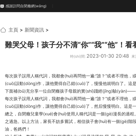
感謝訪問自閉癥網(wǎng)
主頁
>
新聞資訊
>
難哭父母！孩子分不清“你”“我”“他”！看看
2023-01-30 20:48
時(shí)間:
來
吧！ [自閉
每次孩子誤用人稱代詞，我都會(huì)再問他一遍:“誰？”或者不理他，或
(cuò)誤動(dòng)作，讓他覺得自己錯(cuò)了，慢慢他就明白了
下面補(bǔ)充分享一位自閉癥孩子母親的實(shí)踐經(jīng)驗(yàn)——用
每次孩子誤用人稱代詞，我都會(huì)再問他一遍:“誰？”或者不理他，或者我
(cuò)誤動(dòng)作，讓他覺得自己錯(cuò)了，然后慢慢明白。這是
總之，自閉癥兒童學(xué)會(huì)使用人稱代詞是一個(gè)漫長的
之過急。以上方法，家長不妨多嘗試，相信孩子會(huì)有一個(gè
油，爸媽們！