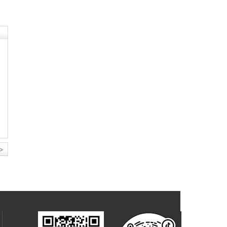
對(duì)于兒童自閉癥，當(dāng)前的治療
方法主要是康復(fù)治療，及早發(fā)現
(xiàn)和早期干預(yù)可以顯著改善自閉癥
兒童的狀況。 自閉癥兒童具有很強
(qiáng)的可塑性，無(wú)論是否接受教
育，以及是否教育得當(dāng)，他們
>>