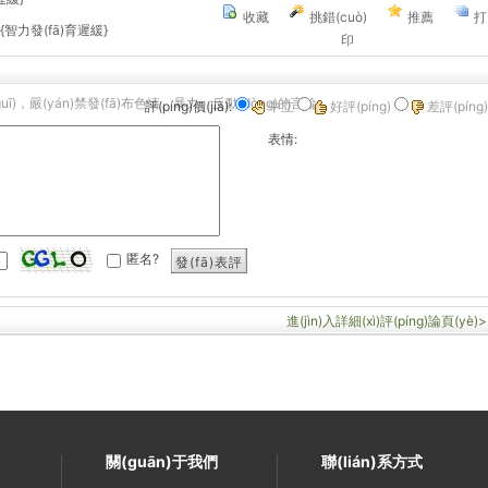
收藏
挑錯(cuò)
推薦
打
智力發(fā)育遲緩}
印
guī)，嚴(yán)禁發(fā)布色情、暴力、反動(dòng)的言論。
評(píng)價(jià):
中立
好評(píng)
差評(píng)
表情:
匿名?
發(fā)表評
(píng)論
進(jìn)入詳細(xì)評(píng)論頁(yè)
關(guān)于我們
聯(lián)系方式