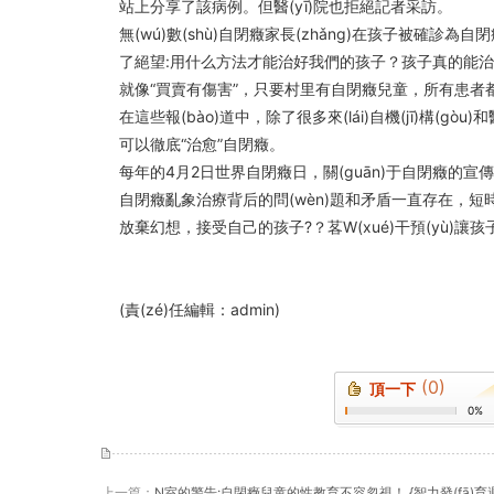
站上分享了該病例。但醫(yī)院也拒絕記者采訪。
無(wú)數(shù)自閉癥家長(zhǎng)在孩子被確診為自閉癥
了絕望:用什么方法才能治好我們的孩子？孩子真的能
就像“買賣有傷害”，只要村里有自閉癥兒童，所有患者都會
在這些報(bào)道中，除了很多來(lái)自機(jī)構(gòu)
可以徹底“治愈”自閉癥。
每年的4月2日世界自閉癥日，關(guān)于自閉癥的宣傳都會(h
自閉癥亂象治療背后的問(wèn)題和矛盾一直存在，短時(sh
放棄幻想，接受自己的孩子?？茖W(xué)干預(yù)讓
(責(zé)任編輯：admin)
(0)
頂一下
0%
上一篇：
N室的警告:自閉癥兒童的性教育不容忽視！ {智力發(fā)育