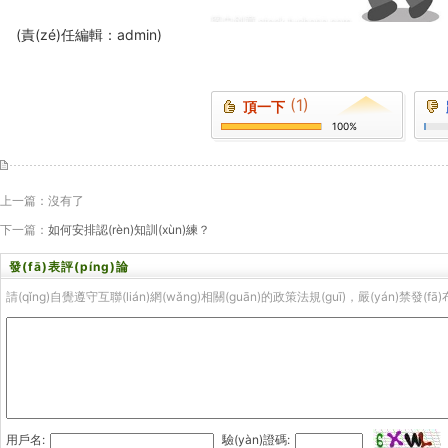
(責(zé)任編輯：admin)
(1)
頂一下
100%
上一篇：沒有了
下一篇：
如何安排認(rèn)知訓(xùn)練？
發(fā)表評(píng)論
請(qǐng)自覺遵守互聯(lián)網(wǎng)相關(guān)的政策法規(guī)，嚴(yán)禁發(fā
用戶名:
驗(yàn)證碼: