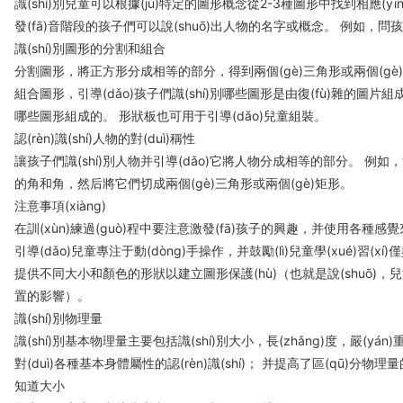
識(shí)別兒童可以根據(jù)特定的圖形概念從2-3種圖形中找到相應(yīng)的圖形
發(fā)音階段的孩子們可以說(shuō)出人物的名字或概念。 例如，問孩子
識(shí)別圖形的分割和組合
分割圖形，將正方形分成相等的部分，得到兩個(gè)三角形或兩個(gè
組合圖形，引導(dǎo)孩子們識(shí)別哪些圖形是由復(fù)雜的圖片
哪些圖形組成的。 形狀板也可用于引導(dǎo)兒童組裝。
認(rèn)識(shí)人物的對(duì)稱性
讓孩子們識(shí)別人物并引導(dǎo)它將人物分成相等的部分。 例如
的角和角，然后將它們切成兩個(gè)三角形或兩個(gè)矩形。
注意事項(xiàng)
在訓(xùn)練過(guò)程中要注意激發(fā)孩子的興趣，并使用各種感覺來(
引導(dǎo)兒童專注于動(dòng)手操作，并鼓勵(lì)兒童學(xué)習(xí)僅
提供不同大小和顏色的形狀以建立圖形保護(hù)（也就是說(shuō)，兒童
置的影響）。
識(shí)別物理量
識(shí)別基本物理量主要包括識(shí)別大小，長(zhǎng)度，嚴(yán)重性
對(duì)各種基本身體屬性的認(rèn)識(shí)； 并提高了區(qū)分物理量的
知道大小