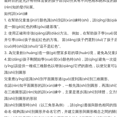
最終目的是允許有特殊需要的孩子區(qū)分具有不同色相和飽和度的顏色，
(rèn)知的發(fā)展。
如何訓(xùn)練
1. 在幫助兒童進(jìn)行顏色識(shí)別訓(xùn)練時(shí)，請(qǐng)強(qiá
是一個(gè)紅色的構(gòu)建基塊”。
2. 使用正確和非強(qiáng)調(diào)方法。 例如，在幫助孩子學(xué)習(x
并引導(dǎo)孩子撿起紅色的方塊。 當(dāng)孩子們選對(duì)了孩子后
(cuò)時(shí)說(shuō)“這不是紅色”。
3. 為兒童創(chuàng)造一個(gè)豐富多彩的環(huán)境，避
4.當(dāng)孩子剛開始學(xué)習(xí)顏色時(shí)，請(qǐng)避
(yīng)該提供一種或三種顏色以增強(qiáng)它們的顏色，以便兒童可以清
識(shí)別圖形
兒童應(yīng)從識(shí)別平面圖形過(guò)渡到識(shí)別三維圖形。
在認(rèn)知平面圖形的訓(xùn)練中，一般先識(shí)別圓形，再識(shí)別
在三維圖形認(rèn)知的訓(xùn)練中，主要是逐步識(shí)別球體，立方體
識(shí)別圖形的形狀
識(shí)別圖形時(shí)（以三角形為例），請(qǐng)遵循與顏色相同的指
命名-能夠識(shí)別圖形并命名它們，并建立圖形與圖形概念之間的關(guān