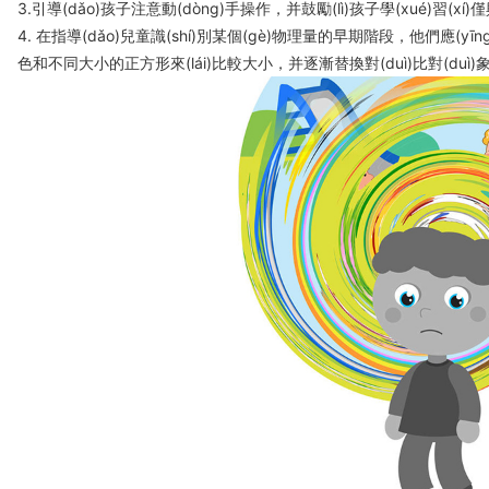
3.引導(dǎo)孩子注意動(dòng)手操作，并鼓勵(lì)孩子學(xué)習(xí
4. 在指導(dǎo)兒童識(shí)別某個(gè)物理量的早期階段，他們應(yī
色和不同大小的正方形來(lái)比較大小，并逐漸替換對(duì)比對(duì)象