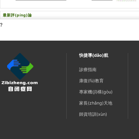
最新評(píng)論
?
快捷導(dǎo)航
診療指南
康復(fù)教育
專家機(jī)構(gòu)
家長(zhǎng)天地
師資培訓(xùn)