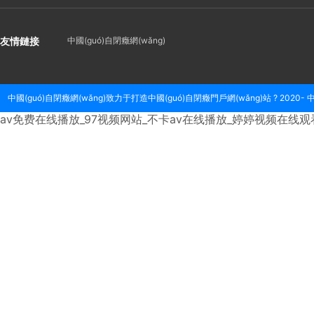
友情鏈接
中國(guó)自閉癥網(wǎng)
中國(guó)自閉癥網(wǎng)致力于打造中國(guó)自閉癥門戶網(wǎng)站 ? 2020- 中
av免费在线播放_97视频网站_不卡av在线播放_婷婷视频在线观