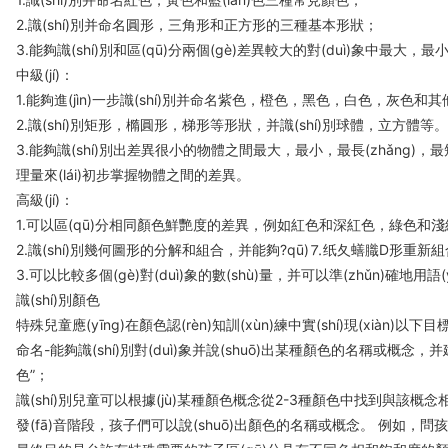
2.識(shí)別并命名圓形，三角形和正方形的三種基本形狀；
3.能夠識(shí)別和區(qū)分兩個(gè)差異較大的對(duì)象中最大，最
中級(jí)：
1.能夠進(jìn)一步識(shí)別并命名紫色，橙色，黑色，白色，灰色和其他
2.識(shí)別矩形，橢圓形，梯形等形狀，并識(shí)別球體，立方體等。長
3.能夠識(shí)別出差異很小的物體之間最大，最小，最長(zhǎng)，
理量來(lái)初步掌握物體之間的差異。
高級(jí)：
1.可以區(qū)分相同顏色鮮艷度的差異，例如紅色和深紅色，綠色和淺
2.識(shí)別幾何圖形的分解和組合，并能夠?qū)⒎纸夂蟮膱D形重新組合
3.可以比較多個(gè)對(duì)象的數(shù)量，并可以準(zhǔn)確地用語(y
識(shí)別顏色
特殊兒童應(yīng)在顏色認(rèn)知訓(xùn)練中實(shí)現(xiàn)以下目標(
命名-能夠識(shí)別對(duì)象并說(shuō)出某種顏色的名稱或概念，
色”；
識(shí)別兒童可以根據(jù)某種顏色概念從2-3種顏色中找到與該概念相對(du
發(fā)音階段，孩子們可以說(shuō)出顏色的名稱或概念。 例如，問孩子“