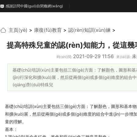
感謝訪問中國(guó)自閉癥網(wǎng)
主頁(yè)
>
康復(fù)教育
>
認(rèn)知訓(xùn)練
>
提高特殊兒童的認(rèn)知能力，從這幾項(
2021-09-29 11:56
時(shí)間:
來(lái)源:
基礎(chǔ)培訓(xùn)主要包括三個(gè)方面：了解顏色，圖形
(jìn)行深化和擴(kuò)展，然后從兩個(gè)或多個(gè)維度的組合中進
(qiáng)對(duì)特殊兒
基礎(chǔ)培訓(xùn)主要包括三個(gè)方面：了解顏色，圖形和基本物理
和擴(kuò)展，然后從兩個(gè)或多個(gè)維度的組合中進(jìn)一步增加認
童的理解。
基本：
1.識(shí)別并命名紅色，黃色和藍(lán)色三種常見顏色；