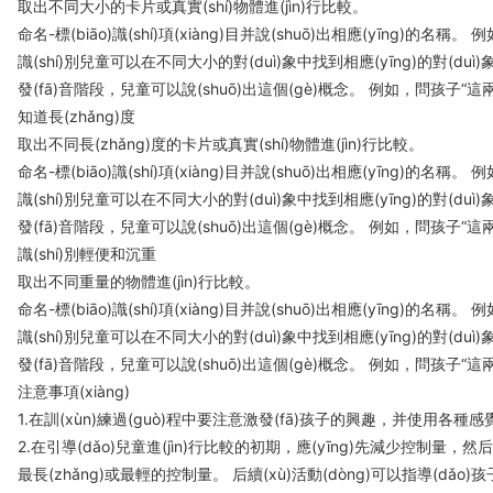
取出不同大小的卡片或真實(shí)物體進(jìn)行比較。
命名-標(biāo)識(shí)項(xiàng)目并說(shuō)出相應(yīng)的名稱。
識(shí)別兒童可以在不同大小的對(duì)象中找到相應(yīng)的對(duì)象
發(fā)音階段，兒童可以說(shuō)出這個(gè)概念。 例如，問孩子“
知道長(zhǎng)度
取出不同長(zhǎng)度的卡片或真實(shí)物體進(jìn)行比較。
命名-標(biāo)識(shí)項(xiàng)目并說(shuō)出相應(yīng)的名稱。 例如
識(shí)別兒童可以在不同大小的對(duì)象中找到相應(yīng)的對(duì)象。
發(fā)音階段，兒童可以說(shuō)出這個(gè)概念。 例如，問孩子“這兩個(gè
識(shí)別輕便和沉重
取出不同重量的物體進(jìn)行比較。
命名-標(biāo)識(shí)項(xiàng)目并說(shuō)出相應(yīng)的名稱。 
識(shí)別兒童可以在不同大小的對(duì)象中找到相應(yīng)的對(duì)象
發(fā)音階段，兒童可以說(shuō)出這個(gè)概念。 例如，問孩子“這兩個
注意事項(xiàng)
1.在訓(xùn)練過(guò)程中要注意激發(fā)孩子的興趣，并使用各種感覺來
2.在引導(dǎo)兒童進(jìn)行比較的初期，應(yīng)先減少控制量
最長(zhǎng)或最輕的控制量。 后續(xù)活動(dòng)可以指導(dǎo)孩