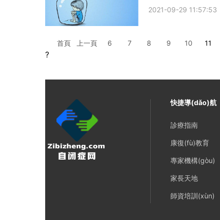
2021-09-29 11:57:53
首頁
上一頁
6
7
8
9
10
11
?
快捷導(dǎo)航
診療指南
康復(fù)教育
專家機構(gòu)
家長天地
師資培訓(xùn)