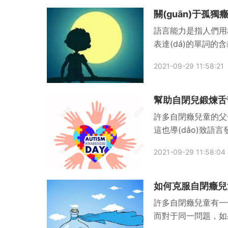
關(guān)于孤獨癥
語言能力是指人們用相
表達(dá)的單詞的含
于自閉癥很重要。
2021-09-29 11:58:21
幫助自閉兒鍛煉舌
許多自閉癥兒童的父母會
這也導(dǎo)致語言發
2021-09-29 11:58:04
如何克服自閉癥兒童語
許多自閉癥兒童有一
而對于同一問題，