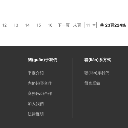
12
13
14
15
16
下一頁
末頁
共
23
頁
224
條
關(guān)于我們
聯(lián)系方式
平臺介紹
聯(lián)系我們
內(nèi)容合作
留言反饋
商務(wù)合作
加入我們
法律聲明