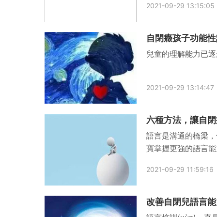
2021-09-29 13:15:05
自閉癥孩子功能性語
兒童的理解能力已逐
2021-09-29 13:14:47
六種方法，讓自閉
語言是溝通的橋梁，也
寶掌握更強的語言能力
2021-09-29 11:59:16
改善自閉兒語言能