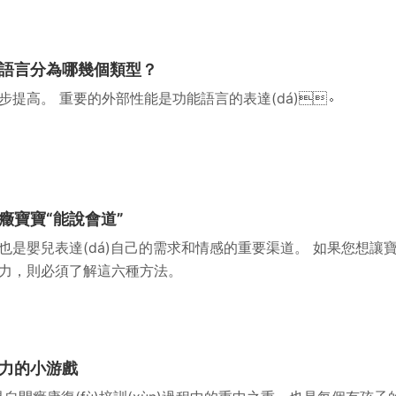
言分為哪幾個類型？
步提高。 重要的外部性能是功能語言的表達(dá)。
癥寶寶“能說會道”
是嬰兒表達(dá)自己的需求和情感的重要渠道。 如果您想讓
，則必須了解這六種方法。
力的小游戲