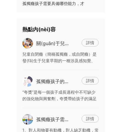
孤獨癥孩子需要具備哪些能力，才
熱點內(nèi)容
詳情
關(guān)于兒童自閉癥的需要家長注意那些事情？
兒童自閉癥（簡稱孤獨癥，或自閉癥）是
發(fā)生于兒童早期的一種涉及感知覺、
情感、語言、思維和動作與行為等多方面
的發(fā)育障礙，也是廣泛發(fā)育障礙中
最為常見和典型的一種。
詳情
孤獨癥孩子的家長要學(xué)會去“夸獎”孩子
“夸獎”是每一個孩子成長過程中不可缺少
的強化物與興奮劑，夸獎帶給孩子的滿足
感和喜悅感是我們成人所理解不了的，無
論是在家庭還是學(xué)校，夸獎的作用都
是不可以被忽略的
詳情
孤獨癥孩子需要具備哪些能力，才能去幼兒園？
1、對人和物要有動機，對人缺乏動機，常