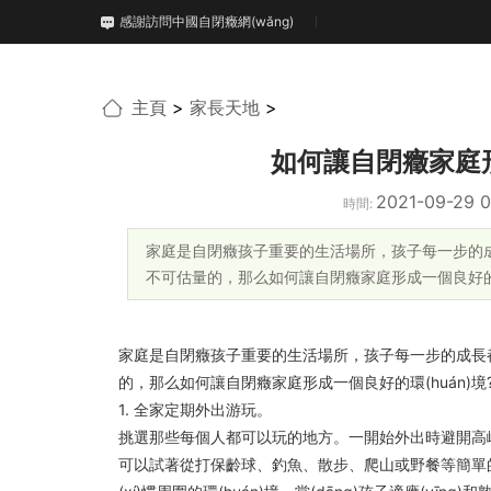
感謝訪問中國自閉癥網(wǎng)
主頁
>
家長天地
>
如何讓自閉癥家庭形
2021-09-29 0
時間:
家庭是自閉癥孩子重要的生活場所，孩子每一步的成
不可估量的，那么如何讓自閉癥家庭形成一個良好的環
家庭是自閉癥孩子重要的生活場所，孩子每一步的成長都深
的，那么如何讓自閉癥家庭形成一個良好的環(huán)境
1. 全家定期外出游玩。
挑選那些每個人都可以玩的地方。一開始外出時避開高峰
可以試著從打保齡球、釣魚、散步、爬山或野餐等簡單的活動