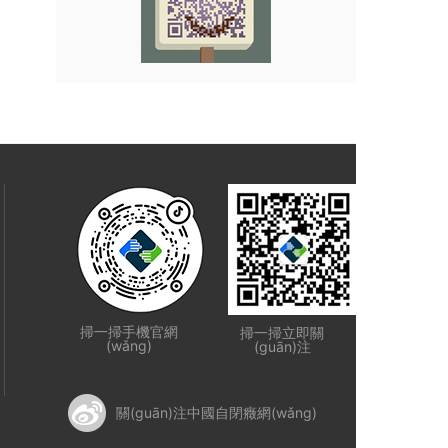
出也會付諸東流。
詳情
家長要怎樣呵護(hù)自閉癥兒童？
自閉癥兒童與其他同齡小伙伴相比，會有
多種多樣的問題，也需要父母更加細(xì)心
地呵護(hù)與照顧，在生活中，家長要從
多方面努力，照顧好患兒的生活起居。
詳情
自閉癥孩子的家庭訓(xùn)練對家庭環(huán)境和家長的要求
作為自閉癥孩子的家長，首先我們必須正
確認(rèn)識自己的孩子，盡管他們的言行
舉止與正常兒童有一定差異。但是，他們
也是我們的孩子，是正在成長發(fā)展中
的兒童。
詳情
家長的行為對自閉癥兒童的影響很重要！
1、家人需要樹立正確的成長教育觀 自閉
掃一掃手機官網
掃一掃立即關
癥兒童一般發(fā)生在3歲之前，而家庭是
(wǎng)
(guān)注
自閉癥兒童的主要活動場所，所以家庭在
孩子的康復(fù)過程中尤為重要。
詳情
家長該如何發(fā)揮大的作用去幫助孤獨癥的孩子？
關(guān)注中國自閉癥網(wǎng)