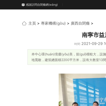
感謝訪問自閉癥網(wǎng)
主頁
>
專家機構(gòu)
>
廣西自閉癥
>
南寧市益
2021-09-29 1
時間:
本中心環(huán)境優(yōu)美，規(guī)模較大，設
地寬敞，建筑總面積2200平方米，設有大教室1