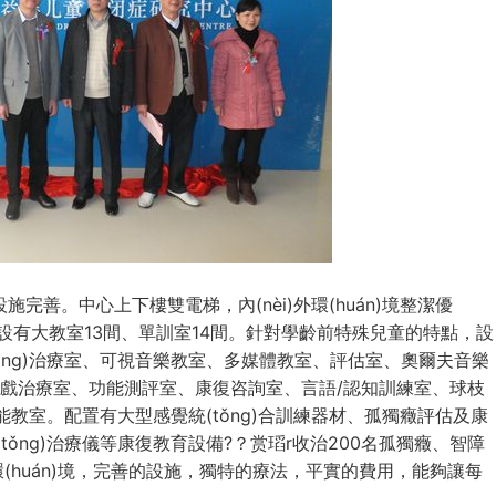
，設施完善。中心上下樓雙電梯，內(nèi)外環(huán)境整潔優
，設有大教室13間、單訓室14間。針對學齡前特殊兒童的特點，設
ǒng)治療室、可視音樂教室、多媒體教室、評估室、奧爾夫音樂
室、游戲治療室、功能測評室、康復咨詢室、言語/認知訓練室、球枝
、多功能教室。配置有大型感覺統(tǒng)合訓練器材、孤獨癥評估及康
ng)治療儀等康復教育設備?？赏瑫r收治200名孤獨癥、智障
n)境，完善的設施，獨特的療法，平實的費用，能夠讓每