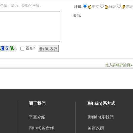
布色情、暴力、反動的言論。
評價:
中立
好評
差評
表情:
匿名?
發(fā)表評
論
進入詳細評論頁>
關于我們
聯(lián)系方式
平臺介紹
聯(lián)系我們
內(nèi)容合作
留言反饋