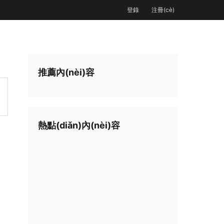
登錄
注冊(cè)
推薦內(nèi)容
熱點(diǎn)內(nèi)容