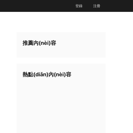
登錄
注冊
推薦內(nèi)容
熱點(diǎn)內(nèi)容