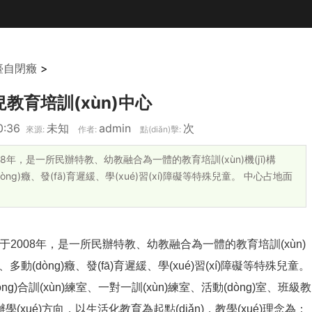
臺自閉癥
>
教育培訓(xùn)中心
0:36
未知
admin
次
來源:
作者:
點(diǎn)擊:
年，是一所民辦特教、幼教融合為一體的教育培訓(xùn)機(jī)構
)癥、發(fā)育遲緩、學(xué)習(xí)障礙等特殊兒童。 中心占地面
)辦于2008年，是一所民辦特教、幼教融合為一體的教育培訓(xùn)
動(dòng)癥、發(fā)育遲緩、學(xué)習(xí)障礙等特殊兒童。
g)合訓(xùn)練室、一對一訓(xùn)練室、活動(dòng)室、班級教
(xué)方向，以生活化教育為起點(diǎn)，教學(xué)理念為：