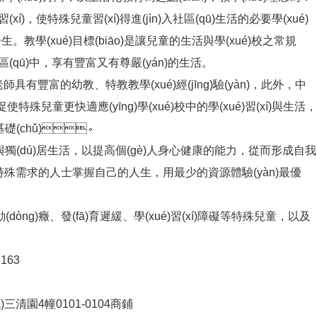
)習(xí)，使特殊兒童習(xí)得進(jìn)入社區(qū)生活的必要學(xué)
。教學(xué)目標(biāo)是讓兒童的生活與學(xué)校之常規
區(qū)中，享有豐富又有尊嚴(yán)的生活。
，老師具有豐富的幼教、特教教學(xué)經(jīng)驗(yàn)，此外，中
促使特殊兒童更快適應(yīng)學(xué)校中的學(xué)習(xí)與生活，
基礎(chǔ)。
獨(dú)居生活，以提高個(gè)人身心健康的能力，從而形成自我
。幫助有特殊需求的人士掌握自己的人生，用最少的資源體驗(yàn)最優
ng)癥、發(fā)育遲緩、學(xué)習(xí)障礙等特殊兒童，以及
6163
三清園4幢0101-0104商鋪