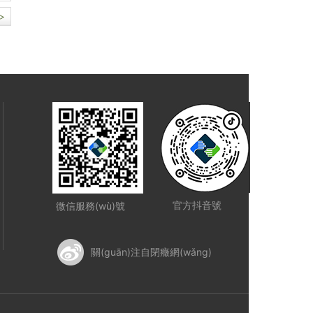
>
官方抖音號
微信服務(wù)號
關(guān)注自閉癥網(wǎng)