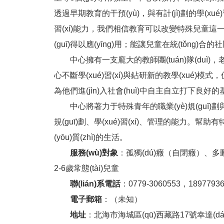
透過早期教育的干預(yù)，與有計(jì)劃的學(xué
習(xí)能力，我們相信教育可以改變特殊兒童這一生
(guī)得以應(yīng)用；能讓兒童在統(tǒng)合的社
中心擁有一支龐大的教師團(tuán)隊(duì)
心不斷學(xué)習(xí)與鉆研新的教學(xué)模式，
為他們進(jìn)入社會(huì)中自主自立打下良好的
中心將著力于特殊青年的職業(yè)規(guī)劃與
規(guī)劃、學(xué)習(xí)、管理的能力
(yōu)質(zhì)的生活。
服務(wù)對象
：孤獨(dú)癥（自閉癥）、多動(dò
2-6歲常態(tài)兒童
聯(lián)系電話
：0779-3060553，1897793
電子郵箱
：（未知）
地址
：北海市海城區(qū)西藏路17號幸達(dá)