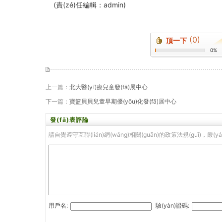
(責(zé)任編輯：admin)
(0)
頂一下
0%
上一篇：
北大醫(yī)療兒童發(fā)展中心
下一篇：
寶籃貝貝兒童早期優(yōu)化發(fā)展中心
發(fā)表評論
請自覺遵守互聯(lián)網(wǎng)相關(guān)的政策法規(guī)，嚴(y
用戶名:
驗(yàn)證碼: