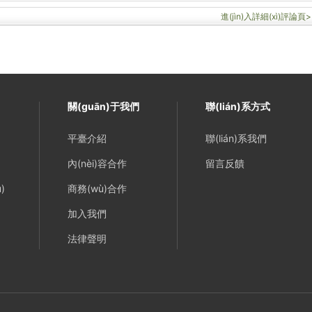
進(jìn)入詳細(xì)評論頁>
關(guān)于我們
聯(lián)系方式
平臺介紹
聯(lián)系我們
內(nèi)容合作
留言反饋
)
商務(wù)合作
加入我們
法律聲明