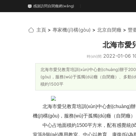
感謝訪問自閉癥網(wǎng)
主頁
>
專家機(jī)構(gòu)
>
北京自閉癥
>
豐
北海市愛兒
2022-01-06 1
時(shí)間:
北海市愛兒教育培訓(xùn)中心創(chuàng)辦于2008
(gòu)，服務(wù)于孤獨(dú)癥（自閉癥）、多動(dòng
積約1500平
北海市愛兒教育培訓(xùn)中心創(chuàng
機(jī)構(gòu)，服務(wù)于孤獨(dú)癥（自閉癥）、多
中心占地面積約1500平方米，配有感覺統(tǒn
室等8個(gè)專用教室。中心以教育、康復(fù)為辦學