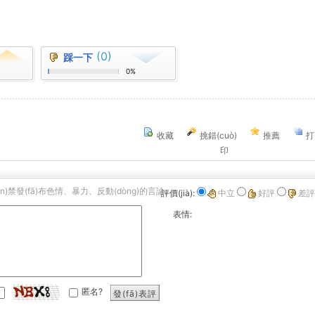
(0)
踩一下
0%
收藏
挑錯(cuò)
推薦
打
印
án)禁發(fā)布色情、暴力、反動(dòng)的言論。
評價(jià):
中立
好評
差評
表情:
匿名?
發(fā)表評
論