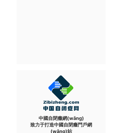
中國自閉癥網(wǎng)
致力于打造中國自閉癥門戶網
(wǎng)站