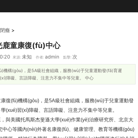
閉癥
>
鹿童康復(fù)中心
0:20
未知
admin
次
來源:
作者:
點擊:
構(gòu)，是5A級社會組織，服務(wù)于兒童運動發(fā)育遲
(xí)障礙、言語障礙、注意力不集中等兒童。 中心
(fù)機構(gòu)，是5A級社會組織，服務(wù)于兒童運動發
、學(xué)習(xí)障礙、言語障礙、注意力不集中等兒童。
，與美國托馬斯杰斐遜大學(xué)作業(yè)治療研究所、北京大
究中心等國內(nèi)外著名康復(fù)、健康管理、教育等機構(gòu)