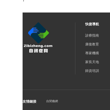
?
快捷導航
診療指南
康復教育
專家機構
家長天地
師資培訓
友情鏈接
自閉癥網