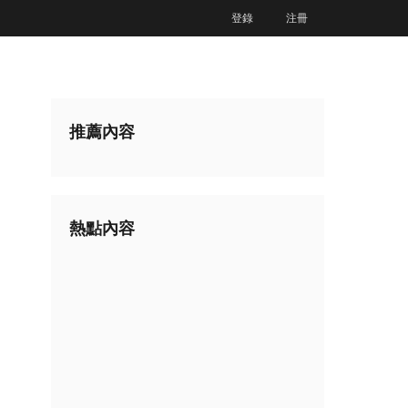
登錄
注冊
推薦內容
熱點內容