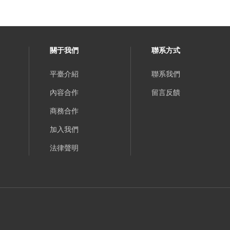
關于我們
聯系方式
平臺介紹
聯系我們
內容合作
留言反饋
商務合作
加入我們
法律聲明