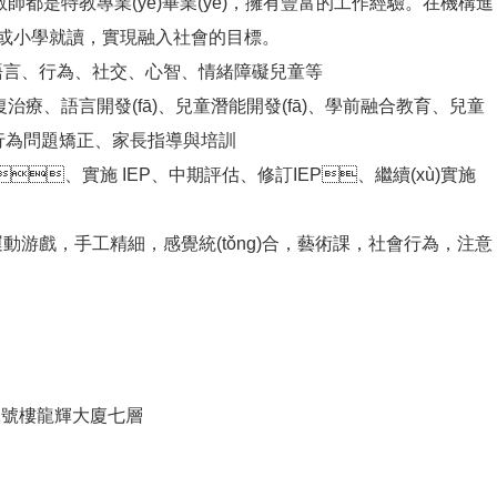
師都是特教專業(yè)畢業(yè)，擁有豐富的工作經驗。在機構進
學就讀，實現融入社會的目標。
，語言、行為、社交、心智、情緒障礙兒童等
復治療、語言開發(fā)、兒童潛能開發(fā)、學前融合教育、兒童
預、行為問題矯正、家長指導與培訓
EP、實施 IEP、中期評估、修訂IEP、繼續(xù)實施
運動游戲，手工精細，感覺統(tǒng)合，藝術課，社會行為，注意
1號樓龍輝大廈七層