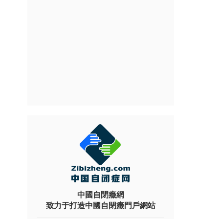
中國自閉癥網
致力于打造中國自閉癥門戶網站