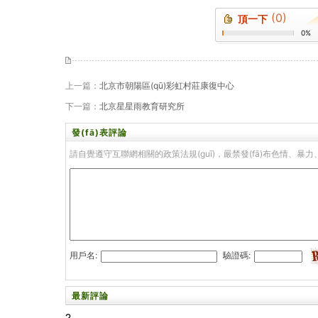
(0)
頂一下
0%
上一篇：
北京市朝陽區(qū)彩虹村莊康復中心
下一篇：
北京星星雨教育研究所
發(fā)表評論
請自覺遵守互聯網相關的政策法規(guī)，嚴禁發(fā)布色情、
用戶名:
驗證碼:
最新評論