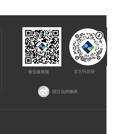
官方抖音號
微信服務號
關注自閉癥網