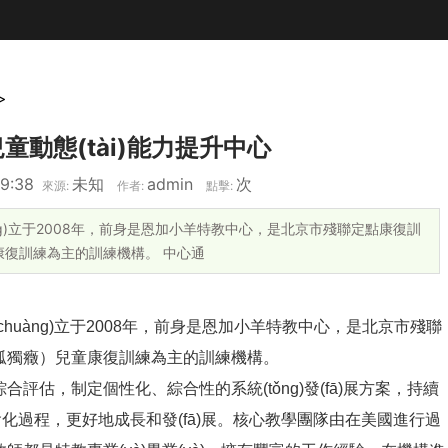
>
童動態(tài)能力提升中心
9:38
未知
admin
次
來源:
作者:
點擊:
g)立于2008年，前身是恩加小羊特教中心，是北京市殘聯定點康復訓
復訓練為主的訓練機構。 中心通
uàng)立于2008年，前身是恩加小羊特教中心，是北京市殘聯
癥（孤獨癥）兒童康復訓練為主的訓練機構。
估，制定個性化、綜合性的系統(tǒng)發(fā)展方案，持續
應社會化過程，更好地成長和發(fā)展。核心教學團隊由在美國進行過